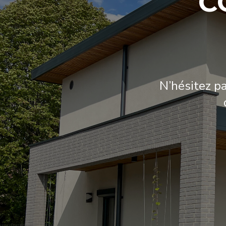
C
N’hésitez p