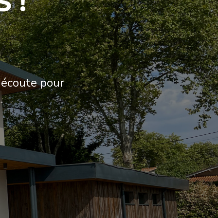
 !
 écoute pour
.