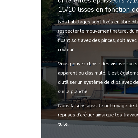
différentes épaisseurs 7/1
15/10 lisses en fonction d
Nos habillages sont fixés en libre dil
respecter le mouvement naturel du m
fixant soit avec des pinces, soit avec
couleur.
Vous pouvez choisir des vis avec un
apparent ou dissimulé. Il est égalem
d’utiliser un système de clips avec d
sur la planche.
Nous faisons aussi le nettoyage de to
reprises d’arêtier ainsi que les trava
tuile.