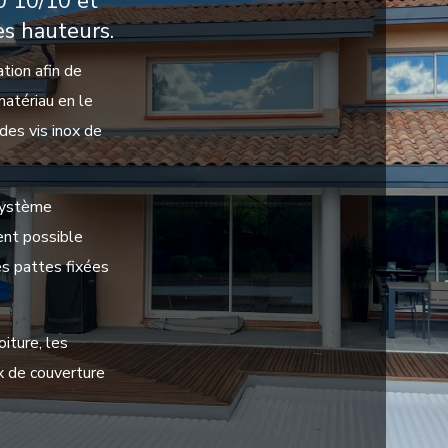
0 10/10 et
es hauteurs.
ation afin de
atériau en le
 des vis inox de
 système
ent possible
es pattes fixées
iture, les
ux de couverture